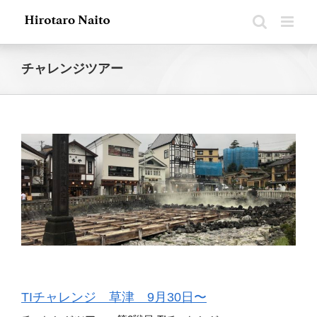
Skip
to
content
チャレンジツアー
TIチャレンジ 草津 9月30日〜