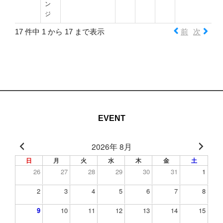
ン
ジ
17 件中 1 から 17 まで表示
前
次
EVENT
2026年 8月
日
月
火
水
木
金
土
26
27
28
29
30
31
1
2
3
4
5
6
7
8
9
10
11
12
13
14
15